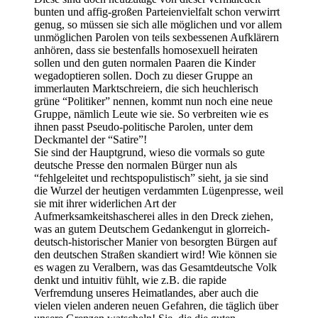
bunten und affig-großen Parteienvielfalt schon verwirrt
genug, so müssen sie sich alle möglichen und vor allem
unmöglichen Parolen von teils sexbessenen Aufklärern
anhören, dass sie bestenfalls homosexuell heiraten
sollen und den guten normalen Paaren die Kinder
wegadoptieren sollen. Doch zu dieser Gruppe an
immerlauten Marktschreiern, die sich heuchlerisch
grüne “Politiker” nennen, kommt nun noch eine neue
Gruppe, nämlich Leute wie sie. So verbreiten wie es
ihnen passt Pseudo-politische Parolen, unter dem
Deckmantel der “Satire”!
Sie sind der Hauptgrund, wieso die vormals so gute
deutsche Presse den normalen Bürger nun als
“fehlgeleitet und rechtspopulistisch” sieht, ja sie sind
die Wurzel der heutigen verdammten Lügenpresse, weil
sie mit ihrer widerlichen Art der
Aufmerksamkeitshascherei alles in den Dreck ziehen,
was an gutem Deutschem Gedankengut in glorreich-
deutsch-historischer Manier von besorgten Bürgen auf
den deutschen Straßen skandiert wird! Wie können sie
es wagen zu Veralbern, was das Gesamtdeutsche Volk
denkt und intuitiv fühlt, wie z.B. die rapide
Verfremdung unseres Heimatlandes, aber auch die
vielen vielen anderen neuen Gefahren, die täglich über