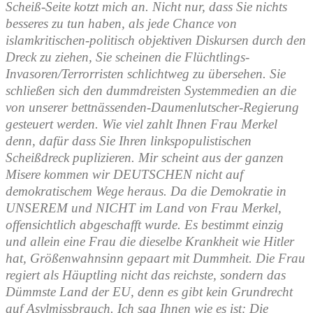
Scheiß-Seite kotzt mich an. Nicht nur, dass Sie nichts
besseres zu tun haben, als jede Chance von
islamkritischen-politisch objektiven Diskursen durch den
Dreck zu ziehen, Sie scheinen die Flüchtlings-
Invasoren/Terrorristen schlichtweg zu übersehen. Sie
schließen sich den dummdreisten Systemmedien an die
von unserer bettnässenden-Daumenlutscher-Regierung
gesteuert werden.
Wie viel zahlt Ihnen Frau Merkel
denn, dafür dass Sie Ihren linkspopulistischen
Scheißdreck puplizieren. Mir scheint aus der ganzen
Misere kommen wir DEUTSCHEN nicht auf
demokratischem Wege heraus. Da die Demokratie in
UNSEREM und NICHT im Land von Frau Merkel,
offensichtlich abgeschafft wurde. Es bestimmt einzig
und allein eine Frau die dieselbe Krankheit wie Hitler
hat, Größenwahnsinn gepaart mit Dummheit. Die Frau
regiert als Häuptling nicht das reichste, sondern das
Dümmste Land der EU, denn es gibt kein Grundrecht
auf Asylmissbrauch.
Ich sag Ihnen wie es ist: Die