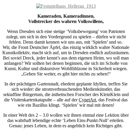
Kameraden, Kameradinnen,
Vollstrecker des wahren Volkswillens,
Wenn Dresden sich eine stetige ‘Volksbewegung’ von Patrioten
zulegt, um sich in den Vordergrund zu spielen – dürfen wir nicht
fehlen. Denn damit kennen wir uns aus, mit ‘Spielen’ und so.
Wir, die Front Deutscher Äpfel, das einzig wirklich wahre Nationale
Kunstkollektiv, macht sich auf, um in Dresden endlich aufzuräumen.
Bei soviel Dreck, jeder kennt’s aus dem eigenen Heim, wo soll man
anfangen? Wir sollten bei denen beginnen, die sich im Schoße von
Kunst, Kultur und diskursiver Wohlfühlzone in Sicherheit wiegen.
„Gehen Sie weiter, es gibt hier nichts zu sehen!“
In der prächtigen Gartenstadt, ehedem geplante Idyllen, treffen Sie
sich wieder: die stromverbrauchenden Medienkünstler, das
sektaffine Bürgertum, die ästhetischen Forscher des KleinKlein und
die Visitenkartenkatapulte – alle auf der
CynetArt
, das Festival das
wie ein Bazillus klingt. ‘Spielen’ wir mal mit denen!
In einer Welt des 2 – 3.0 wollen wir ihnen einmal eine Lektion über
das wahrhaft lebendige echte ‘Leben Eins-Punkt-Null’ erteilen.
Genau: jenes Leben, in dem es angeblich kein Richtiges gibt.