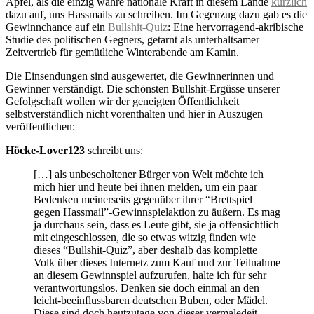
Äpfel, als die einzig wahre nationale Kraft in diesem Lande
kürzlich
dazu auf, uns Hassmails zu schreiben. Im Gegenzug dazu gab es die
Gewinnchance auf ein
Bullshit-Quiz
: Eine hervorragend-akribische
Studie des politischen Gegners, getarnt als unterhaltsamer
Zeitvertrieb für gemütliche Winterabende am Kamin.
Die Einsendungen sind ausgewertet, die Gewinnerinnen und
Gewinner verständigt. Die schönsten Bullshit-Ergüsse unserer
Gefolgschaft wollen wir der geneigten Öffentlichkeit
selbstverständlich nicht vorenthalten und hier in Auszügen
veröffentlichen:
Höcke-Lover123
schreibt uns:
[…] als unbescholtener Bürger von Welt möchte ich
mich hier und heute bei ihnen melden, um ein paar
Bedenken meinerseits gegenüber ihrer “Brettspiel
gegen Hassmail”-Gewinnspielaktion zu äußern. Es mag
ja durchaus sein, dass es Leute gibt, sie ja offensichtlich
mit eingeschlossen, die so etwas witzig finden wie
dieses “Bullshit-Quiz”, aber deshalb das komplette
Volk über dieses Internetz zum Kauf und zur Teilnahme
an diesem Gewinnspiel aufzurufen, halte ich für sehr
verantwortungslos. Denken sie doch einmal an den
leicht-beeinflussbaren deutschen Buben, oder Mädel.
Diese sind doch heutzutage von dieser vermaledeit