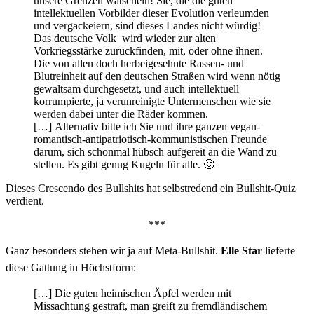
unsere Grenzen watscheln! Sie, die die guten
intellektuellen Vorbilder dieser Evolution verleumden
und vergackeiern, sind dieses Landes nicht würdig!
Das deutsche Volk wird wieder zur alten
Vorkriegsstärke zurückfinden, mit, oder ohne ihnen.
Die von allen doch herbeigesehnte Rassen- und
Blutreinheit auf den deutschen Straßen wird wenn nötig
gewaltsam durchgesetzt, und auch intellektuell
korrumpierte, ja verunreinigte Untermenschen wie sie
werden dabei unter die Räder kommen.
[…] Alternativ bitte ich Sie und ihre ganzen vegan-
romantisch-antipatriotisch-kommunistischen Freunde
darum, sich schonmal hübsch aufgereit an die Wand zu
stellen. Es gibt genug Kugeln für alle. 🙂
Dieses Crescendo des Bullshits hat selbstredend ein Bullshit-Quiz
verdient.
***
Ganz besonders stehen wir ja auf Meta-Bullshit.
Elle Star
lieferte
diese Gattung in Höchstform:
[…] Die guten heimischen Äpfel werden mit
Missachtung gestraft, man greift zu fremdländischem