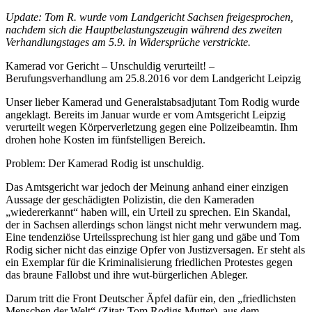
Update: Tom R. wurde vom Landgericht Sachsen freigesprochen,
nachdem sich die Hauptbelastungszeugin während des zweiten
Verhandlungstages am 5.9. in Widersprüche verstrickte.
Kamerad vor Gericht – Unschuldig verurteilt! –
Berufungsverhandlung am 25.8.2016 vor dem Landgericht Leipzig
Unser lieber Kamerad und Generalstabsadjutant Tom Rodig wurde
angeklagt. Bereits im Januar wurde er vom Amtsgericht Leipzig
verurteilt wegen Körperverletzung gegen eine Polizeibeamtin. Ihm
drohen hohe Kosten im fünfstelligen Bereich.
Problem: Der Kamerad Rodig ist unschuldig.
Das Amtsgericht war jedoch der Meinung anhand einer einzigen
Aussage der geschädigten Polizistin, die den Kameraden
„wiedererkannt“ haben will, ein Urteil zu sprechen. Ein Skandal,
der in Sachsen allerdings schon längst nicht mehr verwundern mag.
Eine tendenziöse Urteilssprechung ist hier gang und gäbe und Tom
Rodig sicher nicht das einzige Opfer von Justizversagen. Er steht als
ein Exemplar für die Kriminalisierung friedlichen Protestes gegen
das braune Fallobst und ihre wut-bürgerlichen Ableger.
Darum tritt die Front Deutscher Äpfel dafür ein, den „friedlichsten
Menschen der Welt“ (Zitat: Tom Rodigs Mutter), aus dem