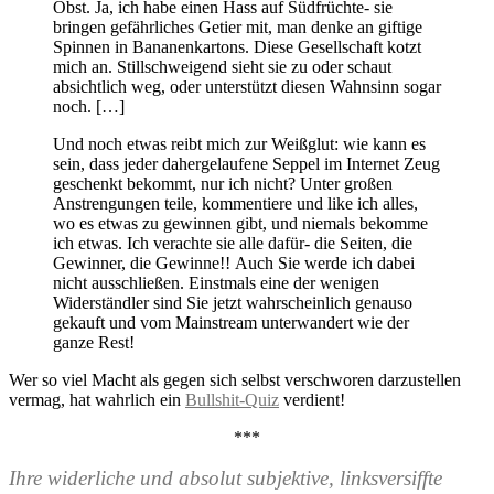
Obst. Ja, ich habe einen Hass auf Südfrüchte- sie
bringen gefährliches Getier mit, man denke an giftige
Spinnen in Bananenkartons. Diese Gesellschaft kotzt
mich an. Stillschweigend sieht sie zu oder schaut
absichtlich weg, oder unterstützt diesen Wahnsinn sogar
noch. […]
Und noch etwas reibt mich zur Weißglut: wie kann es
sein, dass jeder dahergelaufene Seppel im Internet Zeug
geschenkt bekommt, nur ich nicht? Unter großen
Anstrengungen teile, kommentiere und like ich alles,
wo es etwas zu gewinnen gibt, und niemals bekomme
ich etwas. Ich verachte sie alle dafür- die Seiten, die
Gewinner, die Gewinne!! Auch Sie werde ich dabei
nicht ausschließen. Einstmals eine der wenigen
Widerständler sind Sie jetzt wahrscheinlich genauso
gekauft und vom Mainstream unterwandert wie der
ganze Rest!
Wer so viel Macht als gegen sich selbst verschworen darzustellen
vermag, hat wahrlich ein
Bullshit-Quiz
verdient!
***
Ihre widerliche und absolut subjektive, linksversiffte