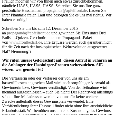
Freilich möchten wir von Ihnen auch etwas zurückbekommen,
nämlich: HASS, HASS, HASS. Schreiben Sie uns Ihre ganz
persönliche Hassmail an:
propaganda@apfelfront.de
. Lassen Sie
Ihrer Phantasie freien Lauf und besorgen Sie es uns mal richtig. Wir
haben es nötig!
Schreiben Sie uns bis zum 12. Dezember 2015
an
propaganda@apfelfront.de
und gewinnen Sie Eins unter Drei
Bullshit-Quizen. Geschnürt in einem Propaganda-Paket
von
www.frontbedarf.de
. Ihre Ergüsse werden auch garantiert nicht
für die Zeit nach der boskopistischen Weltrevolution ausgewertet.
Na!? Hemmung!?
Wir rufen unsere Gefolgschaft auf, diesen Aufruf in Scharen an
die Anhänger der Hassbürger-Fronten weiterzuleiten. SIE
wissen, wer gemeint ist!
Die Verfasserin oder der Verfasser der von uns als am
hasserfülltesten angesehen Mail wird nach sorgfältiger Auswahl als
Gewinnerin bzw. Gewinner verständigt. Von der Teilnahme wird
niemand ausgeschlossen – auch Sie nicht! Der Rechtsweg allerdings
schon. Ihre Mailadressen werden von uns für keine weiteren
Zwecke außerhalb dieses Gewinnspiels verwendet. Eine
Veröffentlichung ihrer Hassmail findet nicht ohne Ihre ausdrückliche
Erlaubnis statt. Wir bemühen uns um eine Zusendung des Gewinns