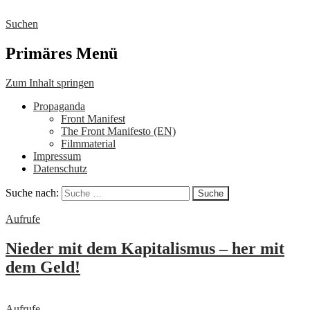
Suchen
Front Deutscher Äpfel
Primäres Menü
Zum Inhalt springen
Propaganda
Front Manifest
The Front Manifesto (EN)
Filmmaterial
Impressum
Datenschutz
Suche nach:
Aufrufe
Nieder mit dem Kapitalismus – her mit
dem Geld!
Aufrufe